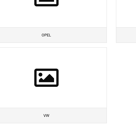
ENAULT
AAB
AT
KODA
UBARU
OPEL
ZUKI
OYOTA
OLVO
W
VW