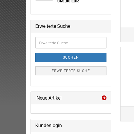
363,00 EUR
R
S
SE
Erweiterte Suche
S
S
Erweiterte
SU
Suche
T
V
SUCHEN
V
ERWEITERTE SUCHE
Neue Artikel
Kundenlogin