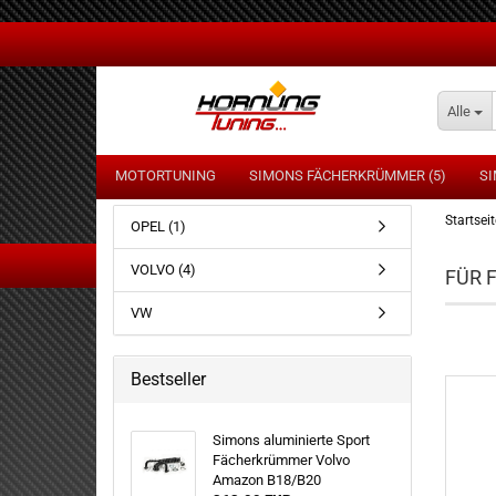
Alle
MOTORTUNING
SIMONS FÄCHERKRÜMMER (5)
SI
Startseit
OPEL (1)
VOLVO (4)
FÜR 
OPEL
AU
VW
VOLVO
B
VW
F
Bestseller
H
M
MI
Simons aluminierte Sport
Fächerkrümmer Volvo
O
Amazon B18/B20
P