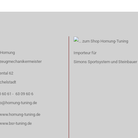
 Hornung
Importeur für
rzeugmechanikermeister
Simons Sportsystem
und
Steinbauer
ntal 62
chelstadt
0 60 61 - 63 09 60 6
fo@hornung-tuning.de
www.hornung-tuning.de
www.bsr-tuning.de