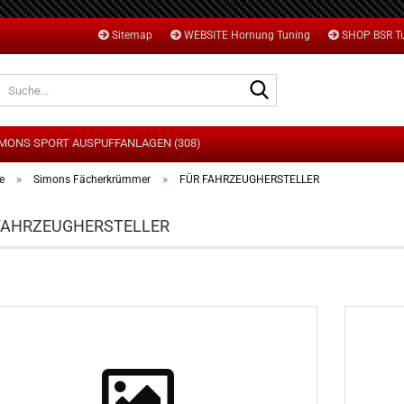
Sitemap
WEBSITE Hornung Tuning
SHOP BSR T
Suche...
MONS SPORT AUSPUFFANLAGEN (308)
»
»
e
Simons Fächerkrümmer
FÜR FAHRZEUGHERSTELLER
FAHRZEUGHERSTELLER
DI
MW
ORD
ONDA
AZDA
NI
PEL
EUGEOT