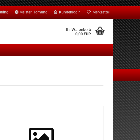
uning
Meister Hornung
Kundenlogin
Merkzettel
Ihr Warenkorb
0,00 EUR