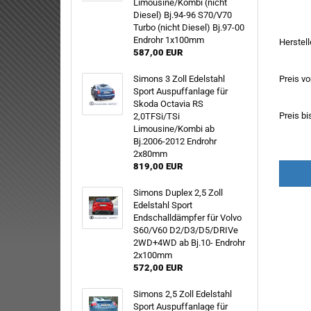
Limousine/Kombi (nicht
R
Diesel) Bj.94-96 S70/V70
Turbo (nicht Diesel) Bj.97-00
S
HERSTE
Endrohr 1x100mm
Herstell
SE
587,00 EUR
S
S
Simons 3 Zoll Edelstahl
Preis v
Sport Auspuffanlage für
SU
Skoda Octavia RS
T
Preis bi
2,0TFSi/TSi
V
Limousine/Kombi ab
Bj.2006-2012 Endrohr
V
2x80mm
819,00 EUR
Simons Duplex 2,5 Zoll
Edelstahl Sport
Endschalldämpfer für Volvo
S60/V60 D2/D3/D5/DRIVe
2WD+4WD ab Bj.10- Endrohr
2x100mm
572,00 EUR
Simons 2,5 Zoll Edelstahl
Sport Auspuffanlage für