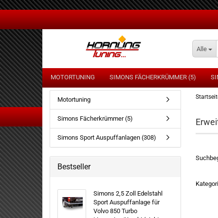
Alle
MOTORTUNING
SIMONS FÄCHERKRÜMMER (5)
SI
Startseit
Motortuning
Simons Fächerkrümmer (5)
Erwei
OPEL
AU
Simons Sport Auspuffanlagen (308)
VOLVO
B
ERWEIT
VW
F
Suchbeg
SUCHE
Bestseller
H
M
Kategor
MI
Simons 2,5 Zoll Edelstahl
Sport Auspuffanlage für
O
Volvo 850 Turbo
P