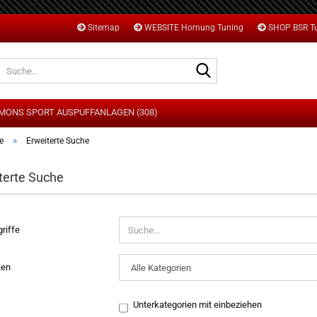
Sitemap
WEBSITE Hornung Tuning
SHOP BSR T
Suche...
MONS SPORT AUSPUFFANLAGEN (308)
»
e
Erweiterte Suche
terte Suche
DI
MW
ERTE
ORD
riffe
ONDA
AZDA
ien
NI
PEL
Unterkategorien mit einbeziehen
EUGEOT