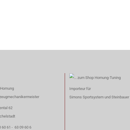
 Hornung
Importeur für
rzeugmechanikermeister
Simons Sportsystem
und
Steinbauer
ntal 62
chelstadt
0 60 61 - 63 09 60 6