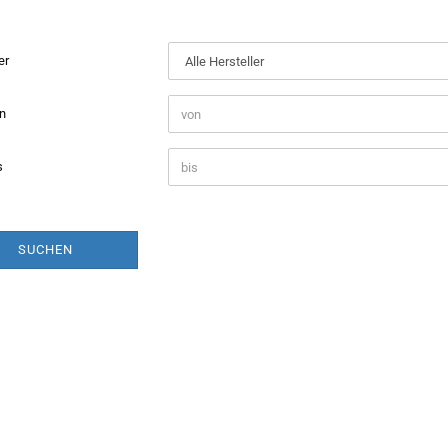
ENAULT
AAB
LLER
er
AT
KODA
UBARU
on
ZUKI
OYOTA
s
OLVO
W
SUCHEN