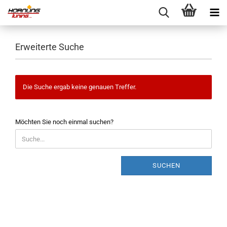
Erweiterte Suche
Die Suche ergab keine genauen Treffer.
MÖCHTEN
Möchten Sie noch einmal suchen?
SIE
NOCH
EINMAL
SUCHEN?
SUCHEN