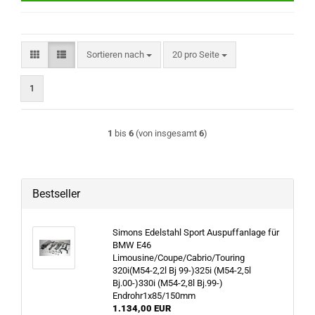
Sortieren nach
pro Seite
Sortieren nach
20 pro Seite
1
1
bis
6
(von insgesamt
6
)
Bestseller
Simons Edelstahl Sport Auspuffanlage für
BMW E46
Limousine/Coupe/Cabrio/Touring
320i(M54-2,2l Bj 99-)325i (M54-2,5l
Bj.00-)330i (M54-2,8l Bj.99-)
Endrohr1x85/150mm
1.134,00 EUR