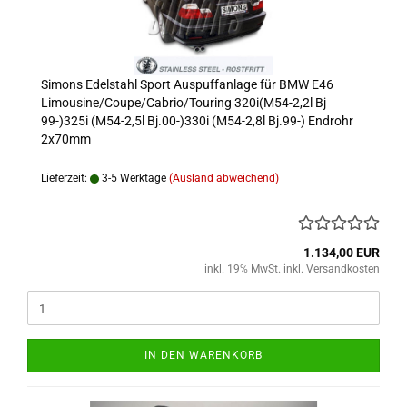
Simons Edelstahl Sport Auspuffanlage für BMW E46
Limousine/Coupe/Cabrio/Touring 320i(M54-2,2l Bj
99-)325i (M54-2,5l Bj.00-)330i (M54-2,8l Bj.99-) Endrohr
2x70mm
Lieferzeit:
3-5 Werktage
(Ausland abweichend)
1.134,00 EUR
inkl. 19% MwSt. inkl. Versandkosten
IN DEN WARENKORB