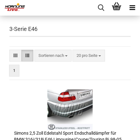
3-Serie E46
Sortieren nach
pro Seite
Sortieren nach
20 pro Seite
1
Simons 2,5 Zoll Edelstahl Sport Endschalldämpfer für
BMW 316i/318i E46 Limousine/Coupe/Touring Bj.98-05