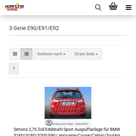
3-Serie E90/E91/E92
Sortieren nach
pro Seite
Sortieren nach
20 pro Seite
1
Simons 2,75 Zoll Edelstahl Sport Auspuffanlage für BMW
316D/318D/320D E90 Limousine/Coupe/Cabrio/Touring