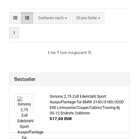
Sortieren nach
pro Seite
Sortieren nach
20 pro Seite
1
1
bis
7
(von insgesamt
7
)
Bestseller
Simons 2,75 Zoll Edelstahl Sport
Auspuffanlage für BMW 316D/318D/320D
E90 Limousine/Coupe/Cabrio/Touring Bj.
05-12 Endrohr 2x80mm
517,00 EUR