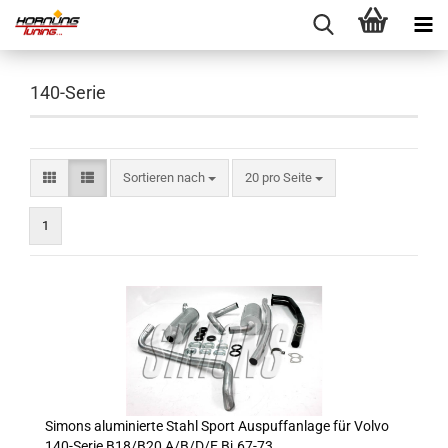
140-Serie
Sortieren nach
pro Seite
Sortieren nach
20 pro Seite
1
Simons aluminierte Stahl Sport Auspuffanlage für Volvo
140-Serie B18/B20 A/B/D/E Bj.67-73