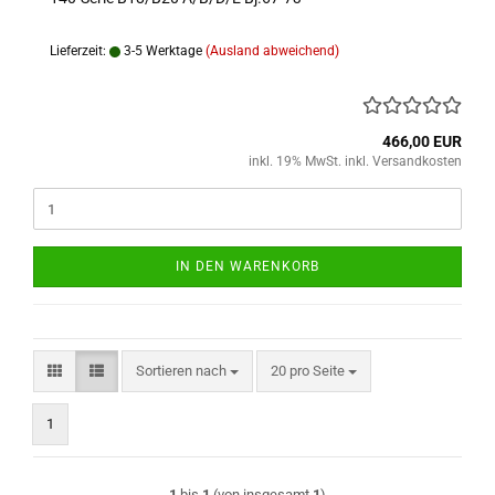
Lieferzeit:
3-5 Werktage
(Ausland abweichend)
466,00 EUR
inkl. 19% MwSt. inkl. Versandkosten
IN DEN WARENKORB
Sortieren nach
pro Seite
Sortieren nach
20 pro Seite
1
1
bis
1
(von insgesamt
1
)