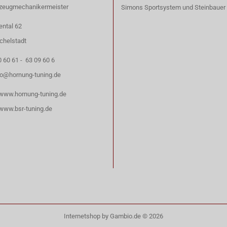
rzeugmechanikermeister
Simons Sportsystem
und
Steinbauer
ntal 62
chelstadt
0 60 61 - 63 09 60 6
fo@hornung-tuning.de
www.hornung-tuning.de
www.bsr-tuning.de
Internetshop
by Gambio.de © 2026