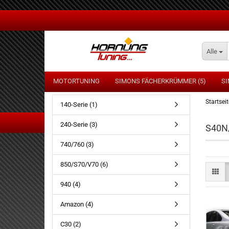
Alle
MOTORTUNING
SIMONS FÄCHERKRÜMMER (5)
SI
Startseit
140-Serie (1)
240-Serie (3)
S40N
OPEL
AU
740/760 (3)
VOLVO
B
VW
F
850/S70/V70 (6)
H
940 (4)
M
MI
Amazon (4)
O
C30 (2)
P