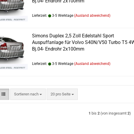
Bj.04- Endrohr 2x100mm
ENAULT
AAB
Lieferzeit:
3-5 Werktage
(Ausland abweichend)
AT
KODA
UBARU
Simons Duplex 2,5 Zoll Edelstahl Sport
ZUKI
Auspuffanlage für Volvo S40N/V50 Turbo T5 4
OYOTA
Bj.04- Endrohr 2x100mm
OLVO
W
Lieferzeit:
3-5 Werktage
(Ausland abweichend)
Sortieren nach
pro Seite
Sortieren nach
20 pro Seite
1
bis
2
(von insgesamt
2
)