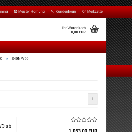
uning
Meister Hornung
Kundenlogin
Merkzettel
Ihr Warenkorb
0,00 EUR
»
VO
S40N/V50
1
WD ab
1.053,00 EUR