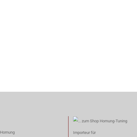
 Hornung
Importeur für