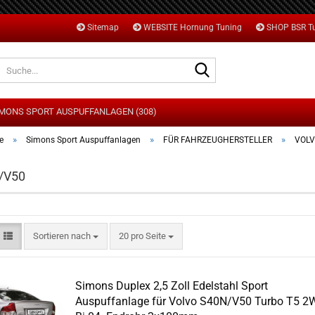
Sitemap
WEBSITE Hornung Tuning
SHOP BSR T
Suche...
MONS SPORT AUSPUFFANLAGEN (308)
»
»
»
e
Simons Sport Auspuffanlagen
FÜR FAHRZEUGHERSTELLER
VOL
/V50
DI
MW
ORD
Sortieren nach
pro Seite
Sortieren nach
20 pro Seite
ONDA
AZDA
NI
Simons Duplex 2,5 Zoll Edelstahl Sport
PEL
Auspuffanlage für Volvo S40N/V50 Turbo T5 2
EUGEOT