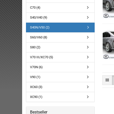
R
C70 (4)
S
SE
S40/V40 (9)
S
S40N/V50 (2)
S
SU
S60/V60 (8)
T
V
S80 (2)
V
V70 III/XC70 (5)
V70N (6)
V90 (1)
XC60 (3)
XC90 (1)
Bestseller